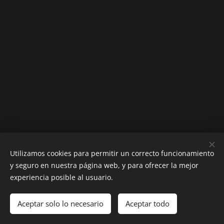
Utilizamos cookies para permitir un correcto funcionamiento
2020 Reservats tots els drets
y seguro en nuestra página web, y para ofrecer la mejor
Creado con
Webnode
Cookies
experiencia posible al usuario.
Idiomas
Aceptar solo lo necesario
Aceptar todo
Español
English
Català