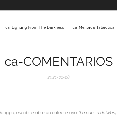
ca-Lighting From The Darkness
ca-Menorca Talaiòtica
ca-COMENTARIOS
2021-01-28
Dongpo, escribió sobre un colega suyo:
"La poesía de Wang 