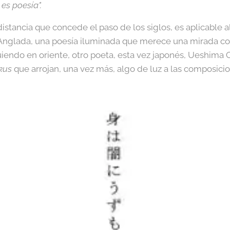
es poesía".
distancia que concede el paso de los siglos, es aplicable a
 Anglada, una poesía iluminada que merece una mirada c
iendo en oriente, otro poeta, esta vez japonés, Ueshima O
kus
que arrojan, una vez más, algo de luz a las composici