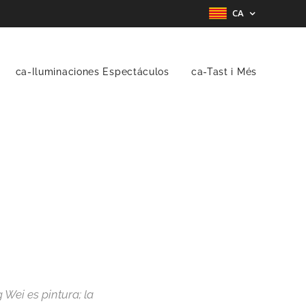
CA
ca-Iluminaciones Espectáculos
ca-Tast i Més
Wei es pintura; la