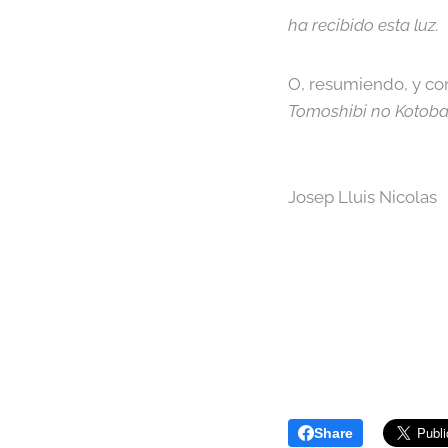
ha recibido esta luz.
O, resumiendo, y co
Tomoshibi no Kotob
Josep Lluis Nicolas
Share