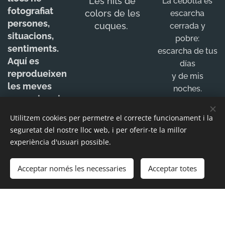
Les nits de
La cebolla es
fotografiat
colors de les
escarcha
persones,
cuques.
cerrada y
situacions,
pobre:
sentiments.
escarcha de tus
Aquí es
días
reprodueixen
y de mis
les meves
noches.
sensacions i
Hambre y
les meves
cebolla:
Utilitzem cookies per permetre el correcte funcionament i la
experiències,
hielo negro y
seguretat del nostre lloc web, i per oferir-te la millor
escarcha
experiència d'usuari possible.
grande y
redonda.
Acceptar només les necessaries
Acceptar totes
CONTACTE