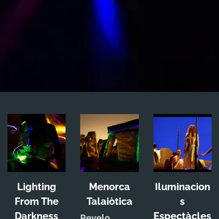
Lighting
Menorca
Iluminacion
From The
Talaiòtica
s
Darkness
Espectàcles
Revelo