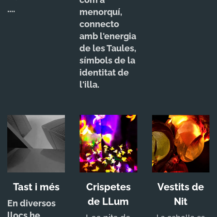
....
menorquí,
connecto
amb l'energia
de les Taules,
símbols de la
identitat de
l'illa.
Tast i més
Crispetes
Vestits de
de LLum
Nit
En diversos
llocs he