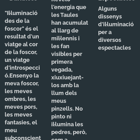
l'energia que
Alguns
"Il·luminació
les Taules
dissenys
des de la
han acumulat
d'il·luminació
foscor" és el
al llarg de
per a
resultat d'un
mil·lennis i
diversos
viatge al cor
les fan
espectacles
de la foscor,
visibles per
un viatge
primera
d'introspecci
vegada,
ó.
Ensenyo la
xiuxiuejant-
meva foscor,
los amb la
les meves
llum dels
ombres, les
meus
meves pors,
pinzells. No
les meves
pinto ni
fantasies, el
il·lumina les
meu
pedres, però,
subconscient
com a