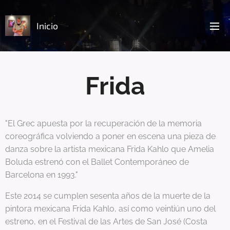
Inicio
Frida
"El Grec apuesta por la recuperación de la memoria
coreográfica volviendo a poner en escena una pieza de
danza sobre la artista mexicana Frida Kahlo que Amelia
Boluda estrenó con el Ballet Contemporáneo de
Barcelona en 1993."
Este 2014 se cumplen sesenta años de la muerte de la
pintora mexicana Frida Kahlo, así como veintiún uno del
estreno, en el Festival de las Artes de San José (Costa