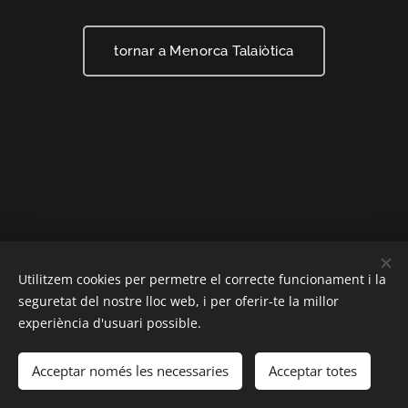
tornar a Menorca Talaiòtica
Utilitzem cookies per permetre el correcte funcionament i la
2020 Reservats tots els drets
seguretat del nostre lloc web, i per oferir-te la millor
Creado con
Webnode
Cookies
experiència d'usuari possible.
Llengües
Acceptar només les necessaries
Acceptar totes
Español
English
Català