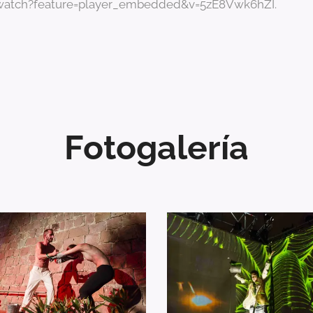
watch?feature=player_embedded&v=5zE8Vwk6hZI
.
Fotogalería