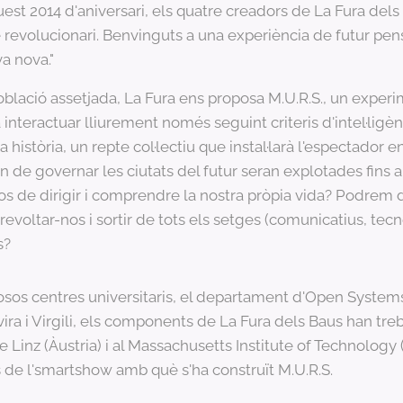
est 2014 d'aniversari, els quatre creadors de La Fura dels
revolucionari. Benvinguts a una experiència de futur pen
a nova."
població assetjada, La Fura ens proposa M.U.R.S., un exper
à interactuar lliurement només seguint criteris d'intel·ligènc
 història, un repte col·lectiu que instal·larà l'espectador 
 de governar les ciutats del futur seran explotades fins 
os de dirigir i comprendre la nostra pròpia vida? Podrem dis
ltar-nos i sortir de tots els setges (comunicatius, tecnolò
s?
osos centres universitaris, el departament d'Open Systems
vira i Virgili, els components de La Fura dels Baus han tre
de Linz (Àustria) i al Massachusetts Institute of Technology 
de l'smartshow amb què s'ha construït M.U.R.S.