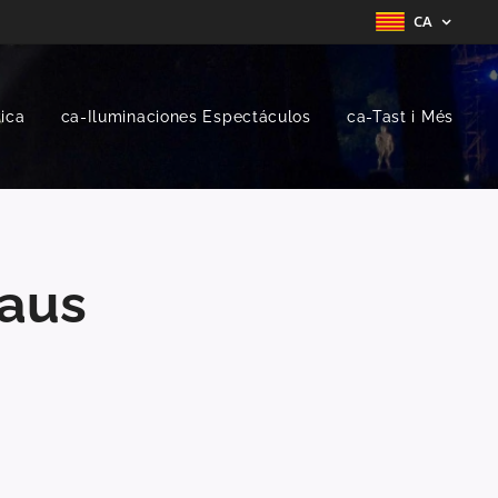
CA
ica
ca-Iluminaciones Espectáculos
ca-Tast i Més
Baus