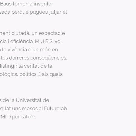
 Baus tornen a inventar
sada perquè pugueu jutjar el
iment ciutadà, un espectacle
ia i eficiència. M.U.R.S. vol
en la vivència d'un món en
a les darreres conseqüències.
tingir la veritat de la
gics, polítics...) als quals
 de la Universitat de
ballat uns mesos al Futurelab
(MIT) per tal de