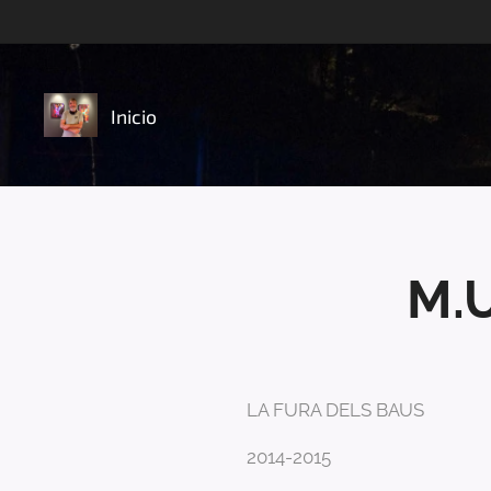
Inicio
M.U
LA FU
RA DELS BAUS
2014-2015