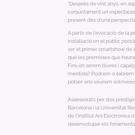
"Després de vint anys, en aqu
conjuntament un espectacle 
present des d'una perspectiv
A partir de l'evocació de la 
instal·lació on el públic podr
ser el primer smartshow de la
què les premisses que hauran
Fins on serem lliures i capaç
mentida? Podrem o sabrem revo
potser ens veurem sotmeso
Assessorats per dos prestigi
Barcelona i la Universitat Ro
de l'institut Ars Electronica 
desenvolupar els fonaments 